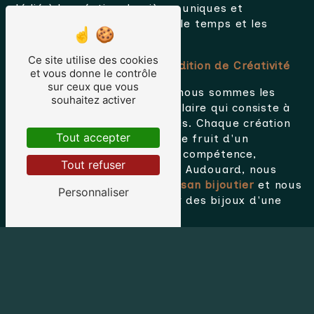
dédié à la création de pièces uniques et
précieuses qui transcendent le temps et les
tendances.
Ce site utilise des cookies
L'Artisanat Joaillier : Une Tradition de Créativité
et vous donne le contrôle
sur ceux que vous
En tant qu'
artisan bijoutier
, nous sommes les
souhaitez activer
gardiens d'une tradition séculaire qui consiste à
créer des bijoux exceptionnels. Chaque création
Tout accepter
qui sort de notre atelier est le fruit d'un
processus méticuleux, alliant compétence,
Tout refuser
inspiration et expertise. Chez Audouard, nous
prenons à cœur l'art de l'
artisan bijoutier
et nous
Personnaliser
nous engageons à vous offrir des bijoux d'une
qualité exceptionnelle.
Des Créations Uniques et Personnalisées
Chez
Audouard
, nous croyons en la
personnalisation. Nous savons que chaque client
est unique, tout comme leurs préférences en