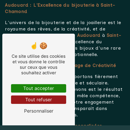
Audouard : L'Excellence du bijouterie à Saint-
Chamond
L'univers de la bijouterie et de la joaillerie est le
royaume des rêves, de la créativité, et de
l'artisanat exceptionnel. Chez
Audouard
à
Saint-
Chamond
, nous incarnons l'excellence du
bijouterie
, dévoué à créer des bijoux d'une rare
beauté et d'une qualité exceptionnelle.
Ce site utilise des cookies
et vous donne le contrôle
L'Art du
bijouterie
: Un Héritage de Créativité
sur ceux que vous
souhaitez activer
En tant que
bijouterie
, nous portons fièrement
l'héritage d'une tradition riche et séculaire.
Tout accepter
Chaque pièce que nous concevons est le résultat
d'un processus minutieux qui mêle compétence,
Tout refuser
inspiration et savoir-faire. Notre engagement
envers l'art du
bijouterie
transparaît dans
Personnaliser
chaque bijou que nous créons.
Des Créations Uniques et Personnalisées