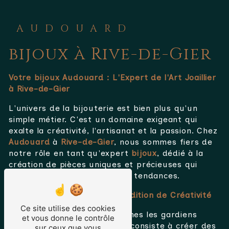
AUDOUARD
bijoux à Rive-de-Gier
Votre bijoux Audouard : L'Expert de l'Art Joaillier
à Rive-de-Gier
L'univers de la bijouterie est bien plus qu'un
simple métier. C'est un domaine exigeant qui
exalte la créativité, l'artisanat et la passion. Chez
Audouard
à
Rive-de-Gier
, nous sommes fiers de
notre rôle en tant qu'expert
bijoux
, dédié à la
création de pièces uniques et précieuses qui
transcendent le temps et les tendances.
L'Artisanat Joaillier : Une Tradition de Créativité
Ce site utilise des cookies
En tant qu'
bijoux
, nous sommes les gardiens
et vous donne le contrôle
d'une tradition séculaire qui consiste à créer des
sur ceux que vous