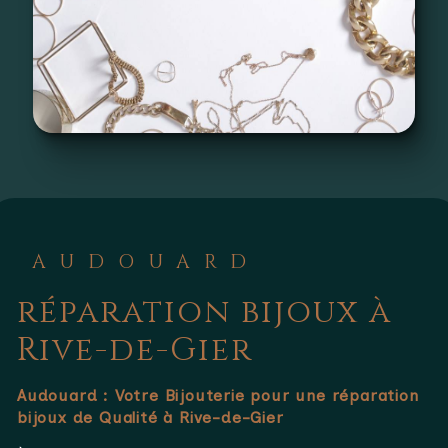
AUDOUARD
réparation bijoux à
Rive-de-Gier
Audouard : Votre Bijouterie pour une
réparation
bijoux
de Qualité à Rive-de-Gier