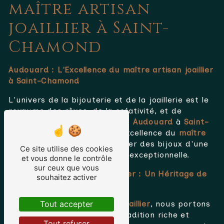
maître artisan
joaillier à Saint-
Chamond
Audouard : L'Excellence du maître artisan joaillier
à Saint-Chamond
L'univers de la bijouterie et de la joaillerie est le
royaume des rêves, de la créativité, et de
l'artisanat exceptionnel. Chez
Audouard
à
Saint-
Chamond
, nous incarnons l'excellence du
maître
artisan joaillier
, dévoué à créer des bijoux d'une
Ce site utilise des cookies
rare beauté et d'une qualité exceptionnelle.
et vous donne le contrôle
sur ceux que vous
L'Art du
maître artisan joaillier
: Un Héritage de
souhaitez activer
Créativité
En tant que
maître artisan joaillier
, nous portons
Tout accepter
fièrement l'héritage d'une tradition riche et
Tout refuser