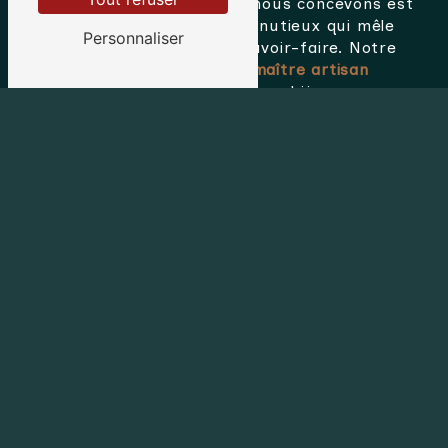
séculaire. Chaque pièce que nous concevons est
le résultat d'un processus minutieux qui mêle
Personnaliser
compétence, inspiration et savoir-faire. Notre
engagement envers l'art du
maître artisan
joaillier
transparaît dans chaque bijou que nous
créons.
Des Créations Uniques et Personnalisées
Chez
Audouard
, nous croyons en la
personnalisation. Nous comprenons que chaque
client est unique, tout comme leurs préférences
en matière de bijoux. Que vous recherchiez une
bague de fiançailles somptueuse, un collier
élégant, ou des boucles d'oreilles exquises, notre
expertise en tant que
maître artisan joaillier
nous
permet de créer des pièces sur mesure qui
reflètent votre individualité.
Restauration et Transformation de Bijoux
Les bijoux sont souvent porteurs de souvenirs et