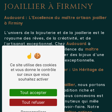
joaillier à Firminy
Audouard : L'Excellence du maître artisan joaillier
à Firminy
L'univers de la bijouterie et de la joaillerie est le
royaume des rêves, de la créativité, et de
l'artisanat exceptionnel. Chez
Audouard
à
Firminy
, nous incarnons l'excellence du
maître
artisan joaillier
, dévoué à créer des bijoux d'une
rare beauté et d'une qualité exceptionnelle.
Ce site utilise des cookies
et vous donne le contrôle
L'Art du
maître artisan joaillier
: Un Héritage de
sur ceux que vous
Créativité
souhaitez activer
En tant que
maître artisan joaillier
, nous portons
fièrement l'héritage d'une tradition riche et
Tout accepter
séculaire. Chaque pièce que nous concevons est
le résultat d'un processus minutieux qui mêle
Tout refuser
compétence, inspiration et savoir-faire. Notre